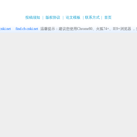
投稿须知
|
版权协议
|
论文模板
|
联系方式
|
首页
nki.net
find.cb.cnki.net
温馨提示：建议您使用Chrome80、火狐74+、IE9+浏