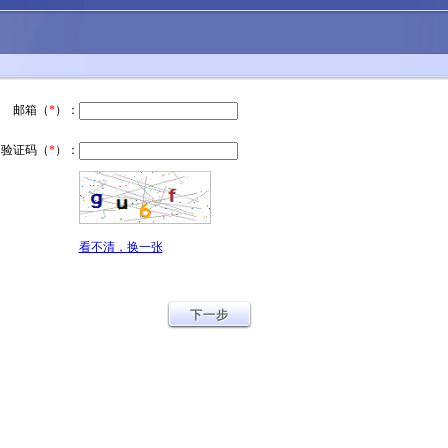
邮箱（
*
）：
验证码（
*
）：
看不清，换一张